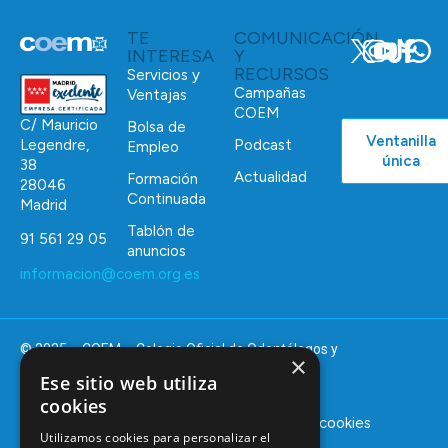
TE
COMUNICACIÓN
INTERESA
Y
RECURSOS
Servicios y
Campañas
Ventajas
COEM
C/ Mauricio
Bolsa de
Ventanilla
Podcast
Legendre,
Empleo
única
38
Actualidad
Formación
28046
Continuada
Madrid
Tablón de
91 561 29 05
anuncios
informacion@coem.org.es
© 2025 – COEM – Colegio Oficial de Odontólogos y
×
Estomatólogos de la I región
Ese sitio web utiliza
cookies
Aviso legal
Política de privacidad
Política de cookies
Utilizamos cookies para personalizar el