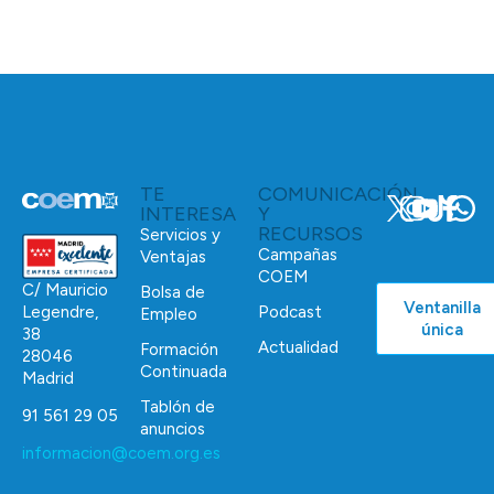
TE
COMUNICACIÓN
INTERESA
Y
RECURSOS
Servicios y
Campañas
Ventajas
COEM
C/ Mauricio
Bolsa de
Ventanilla
Podcast
Legendre,
Empleo
única
38
Actualidad
Formación
28046
Continuada
Madrid
Tablón de
91 561 29 05
anuncios
informacion@coem.org.es