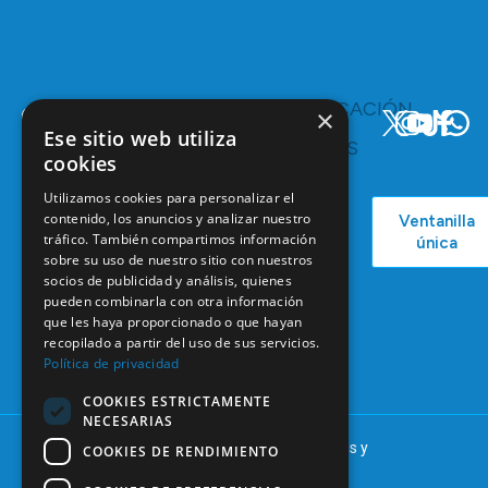
TE
COMUNICACIÓN
×
INTERESA
Y
Ese sitio web utiliza
RECURSOS
Servicios y
cookies
Campañas
Ventajas
COEM
Utilizamos cookies para personalizar el
C/ Mauricio
Bolsa de
contenido, los anuncios y analizar nuestro
Ventanilla
Podcast
Legendre,
Empleo
tráfico. También compartimos información
única
38
Actualidad
sobre su uso de nuestro sitio con nuestros
Formación
28046
socios de publicidad y análisis, quienes
Continuada
Madrid
pueden combinarla con otra información
Tablón de
que les haya proporcionado o que hayan
91 561 29 05
anuncios
recopilado a partir del uso de sus servicios.
Política de privacidad
informacion@coem.org.es
COOKIES ESTRICTAMENTE
NECESARIAS
© 2025 – COEM – Colegio Oficial de Odontólogos y
COOKIES DE RENDIMIENTO
Estomatólogos de la I región