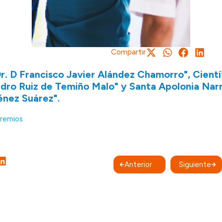
Compartir
Dr. D Francisco Javier Alández Chamorro", Cientí
edro Ruiz de Temiño Malo" y Santa Apolonia Nar
ménez Suárez".
premios
Anterior
Siguiente