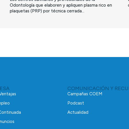
Odontología que elaboren y apliquen plasma rico en
plaquetas (PRP) por técnica cerrada...
RESA
COMUNICACIÓN Y RECU
 Ventajas
Campañas COEM
mpleo
Podcast
Continuada
Actualidad
nuncios