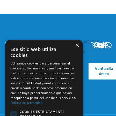
TE
COMUNICACIÓN
×
INTERESA
Y
Ese sitio web utiliza
RECURSOS
Servicios y
cookies
Campañas
Ventajas
COEM
Utilizamos cookies para personalizar el
C/ Mauricio
Bolsa de
contenido, los anuncios y analizar nuestro
Ventanilla
Podcast
Legendre,
Empleo
tráfico. También compartimos información
única
38
Actualidad
sobre su uso de nuestro sitio con nuestros
Formación
28046
socios de publicidad y análisis, quienes
Continuada
Madrid
pueden combinarla con otra información
Tablón de
que les haya proporcionado o que hayan
91 561 29 05
anuncios
recopilado a partir del uso de sus servicios.
Política de privacidad
informacion@coem.org.es
COOKIES ESTRICTAMENTE