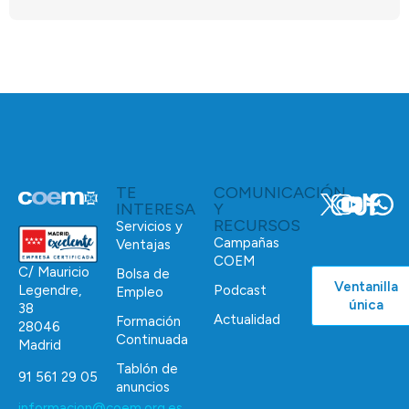
TE
COMUNICACIÓN
INTERESA
Y
RECURSOS
Servicios y
Campañas
Ventajas
COEM
C/ Mauricio
Bolsa de
Ventanilla
Podcast
Legendre,
Empleo
única
38
Actualidad
Formación
28046
Continuada
Madrid
Tablón de
91 561 29 05
anuncios
informacion@coem.org.es