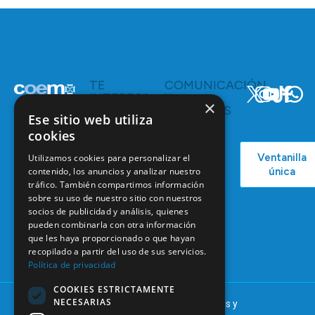
TE
COMUNICACIÓN
INTERESA
Y
×
RECURSOS
Servicios y
Ese sitio web utiliza
Campañas
Ventajas
cookies
COEM
C/ Mauricio
Bolsa de
Ventanilla
Utilizamos cookies para personalizar el
Podcast
Legendre,
Empleo
contenido, los anuncios y analizar nuestro
única
38
Actualidad
Formación
tráfico. También compartimos información
28046
sobre su uso de nuestro sitio con nuestros
Continuada
Madrid
socios de publicidad y análisis, quienes
Tablón de
pueden combinarla con otra información
91 561 29 05
anuncios
que les haya proporcionado o que hayan
informacion@coem.org.es
recopilado a partir del uso de sus servicios.
Política de privacidad
COOKIES ESTRICTAMENTE
NECESARIAS
© 2025 – COEM – Colegio Oficial de Odontólogos y