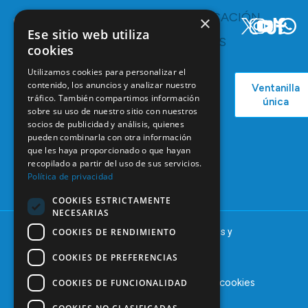
TE
COMUNICACIÓN
×
INTERESA
Y
Ese sitio web utiliza
RECURSOS
Servicios y
cookies
Campañas
Ventajas
COEM
Utilizamos cookies para personalizar el
C/ Mauricio
Bolsa de
contenido, los anuncios y analizar nuestro
Ventanilla
Podcast
Legendre,
Empleo
tráfico. También compartimos información
única
38
sobre su uso de nuestro sitio con nuestros
Actualidad
Formación
28046
socios de publicidad y análisis, quienes
Continuada
Madrid
pueden combinarla con otra información
Tablón de
que les haya proporcionado o que hayan
91 561 29 05
recopilado a partir del uso de sus servicios.
anuncios
Política de privacidad
informacion@coem.org.es
COOKIES ESTRICTAMENTE
NECESARIAS
COOKIES DE RENDIMIENTO
© 2025 – COEM – Colegio Oficial de Odontólogos y
Estomatólogos de la I región
COOKIES DE PREFERENCIAS
Aviso legal
Política de privacidad
Política de cookies
COOKIES DE FUNCIONALIDAD