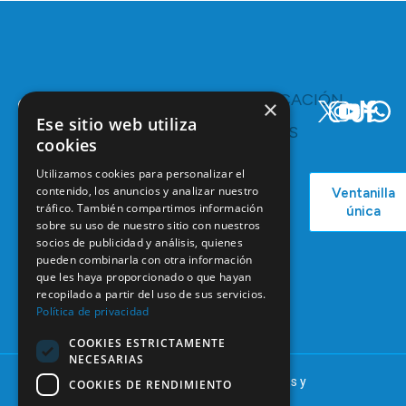
TE
COMUNICACIÓN
×
INTERESA
Y
Ese sitio web utiliza
RECURSOS
Servicios y
cookies
Campañas
Ventajas
COEM
Utilizamos cookies para personalizar el
C/ Mauricio
Bolsa de
contenido, los anuncios y analizar nuestro
Ventanilla
Podcast
Legendre,
Empleo
tráfico. También compartimos información
única
38
Actualidad
sobre su uso de nuestro sitio con nuestros
Formación
28046
socios de publicidad y análisis, quienes
Continuada
Madrid
pueden combinarla con otra información
Tablón de
que les haya proporcionado o que hayan
91 561 29 05
anuncios
recopilado a partir del uso de sus servicios.
Política de privacidad
informacion@coem.org.es
COOKIES ESTRICTAMENTE
NECESARIAS
© 2025 – COEM – Colegio Oficial de Odontólogos y
COOKIES DE RENDIMIENTO
Estomatólogos de la I región