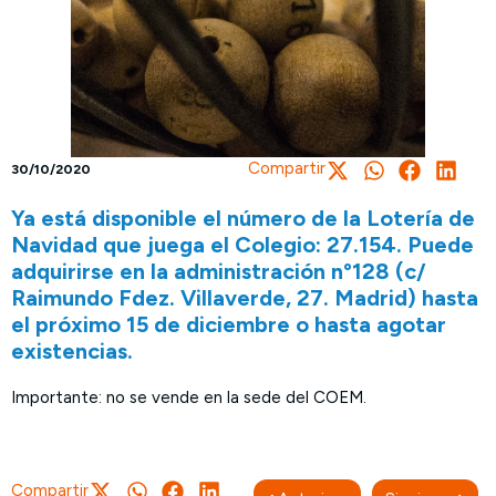
Compartir
30/10/2020
Ya está disponible el número de la Lotería de
Navidad que juega el Colegio: 27.154. Puede
adquirirse en la administración nº128 (c/
Raimundo Fdez. Villaverde, 27. Madrid) hasta
el próximo 15 de diciembre o hasta agotar
existencias.
Importante: no se vende en la sede del COEM.
Compartir