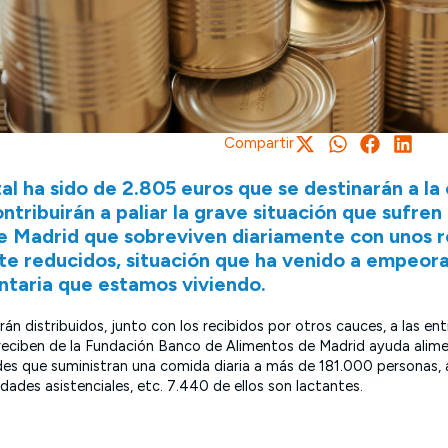
Compartir
al ha sido de 2.805 euros que se destinarán a l
ontribuirán a paliar la grave situación que sufre
e Madrid que sobreviven diariamente con unos r
e reducidos, situación que ha venido a empeorar
ntaria que estamos viviendo.
n distribuidos, junto con los recibidos por otros cauces, a las en
 reciben de la Fundación Banco de Alimentos de Madrid ayuda alime
es que suministran una comida diaria a más de 181.000 personas, a
dades asistenciales, etc. 7.440 de ellos son lactantes.