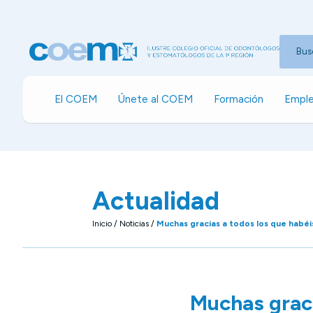
Bus
El COEM
Únete al COEM
Formación
Emple
Actualidad
Inicio
/
Noticias
/
Muchas gracias a todos los que habéi
Muchas graci