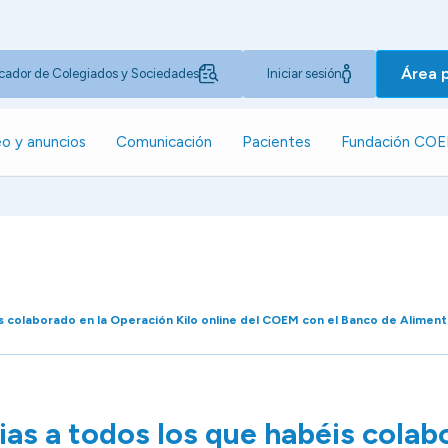
Área 
cador de Colegiados y Sociedades
Iniciar sesión
o y anuncios
Comunicación
Pacientes
Fundación CO
s colaborado en la Operación Kilo online del COEM con el Banco de Alimen
as a todos los que habéis colab