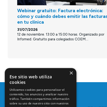
Webinar gratuito: Factura electrónica:
cómo y cuándo debes emitir las factura
en tu clínica
31/07/2026
12 de noviembre. 13:00 a 15:00 horas. Organizado por
Infomed. Gratuito para colegiados COEM....
×
Ese sitio web utiliza
cookies
Utilizamos cookies para personalizar el
contenido, los anuncios y analizar nuestro
tráfico. También compartimos información
sobre su uso de nuestro sitio con nuestros