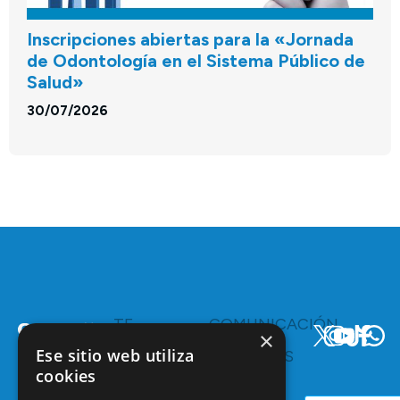
Inscripciones abiertas para la «Jornada
de Odontología en el Sistema Público de
Salud»
30/07/2026
TE
COMUNICACIÓN
×
INTERESA
Y
Ese sitio web utiliza
RECURSOS
Servicios y
cookies
Campañas
Ventajas
COEM