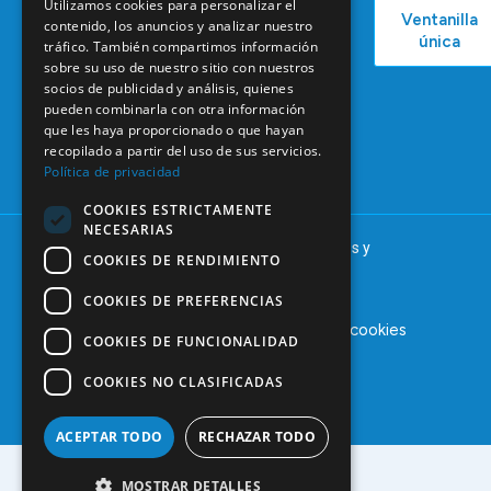
C/ Mauricio
Bolsa de
Utilizamos cookies para personalizar el
Ventanilla
Podcast
Legendre,
contenido, los anuncios y analizar nuestro
Empleo
única
38
tráfico. También compartimos información
Actualidad
Formación
sobre su uso de nuestro sitio con nuestros
28046
Continuada
socios de publicidad y análisis, quienes
Madrid
pueden combinarla con otra información
Tablón de
91 561 29 05
que les haya proporcionado o que hayan
anuncios
recopilado a partir del uso de sus servicios.
informacion@coem.org.es
Política de privacidad
COOKIES ESTRICTAMENTE
NECESARIAS
© 2025 – COEM – Colegio Oficial de Odontólogos y
COOKIES DE RENDIMIENTO
Estomatólogos de la I región
COOKIES DE PREFERENCIAS
Aviso legal
Política de privacidad
Política de cookies
COOKIES DE FUNCIONALIDAD
COOKIES NO CLASIFICADAS
ACEPTAR TODO
RECHAZAR TODO
MOSTRAR DETALLES