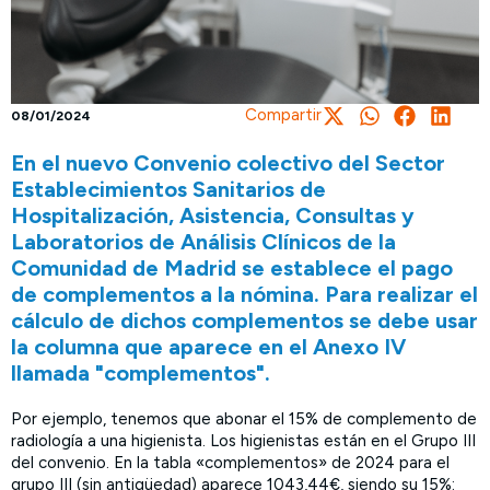
Compartir
08/01/2024
En el nuevo Convenio colectivo del Sector
Establecimientos Sanitarios de
Hospitalización, Asistencia, Consultas y
Laboratorios de Análisis Clínicos de la
Comunidad de Madrid se establece el pago
de complementos a la nómina. Para realizar el
cálculo de dichos complementos se debe usar
la columna que aparece en el Anexo IV
llamada "complementos".
Por ejemplo, tenemos que abonar el 15% de complemento de
radiología a una higienista. Los higienistas están en el Grupo III
del convenio. En la tabla «complementos» de 2024 para el
grupo III (sin antigüedad) aparece 1043,44€, siendo su 15%: