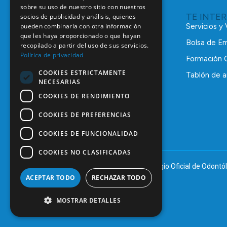
sobre su uso de nuestro sitio con nuestros
TE INTE
socios de publicidad y análisis, quienes
pueden combinarla con otra información
Servicios y
que les haya proporcionado o que hayan
Bolsa de E
recopilado a partir del uso de sus servicios.
Política de privacidad
Formación 
COOKIES ESTRICTAMENTE
Tablón de a
NECESARIAS
C/ Mauricio Legendre, 38
28046 Madrid
COOKIES DE RENDIMIENTO
91 561 29 05
COOKIES DE PREFERENCIAS
informacion@coem.org.es
COOKIES DE FUNCIONALIDAD
COOKIES NO CLASIFICADAS
© 2025 – COEM – Colegio Oficial de Odontól
ACEPTAR TODO
RECHAZAR TODO
MOSTRAR DETALLES