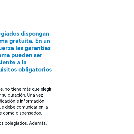
egiados dispongan
ma gratuita. En un
uerza las garantías
stema pueden ser
iente a la
isitos obligatorios
te, no tiene más que elegir
 su duración. Una vez
dicación e información
que debe comunicar en la
que como dispensados.
 los colegiados. Además,