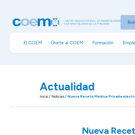
Bus
El COEM
Únete al COEM
Formación
Emple
Actualidad
Inicio
/
Noticias
/
Nueva Receta Médica Privada electr
Nueva Recet