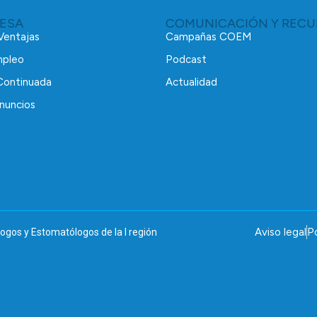
RESA
COMUNICACIÓN Y RECU
 Ventajas
Campañas COEM
mpleo
Podcast
Continuada
Actualidad
nuncios
Aviso legal
Po
ogos y Estomatólogos de la I región