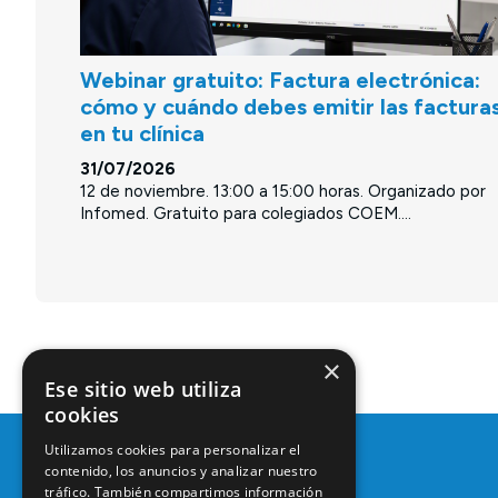
Webinar gratuito: Factura electrónica:
cómo y cuándo debes emitir las factura
en tu clínica
31/07/2026
12 de noviembre. 13:00 a 15:00 horas. Organizado por
Infomed. Gratuito para colegiados COEM....
×
Ese sitio web utiliza
cookies
Utilizamos cookies para personalizar el
contenido, los anuncios y analizar nuestro
tráfico. También compartimos información