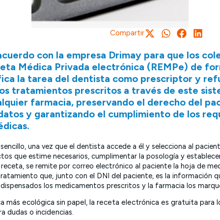
Compartir
acuerdo con la empresa Drimay para que los col
eta Médica Privada electrónica (REMPe) de for
ica la tarea del dentista como prescriptor y ref
Los tratamientos prescritos a través de este si
lquier farmacia, preservando el derecho del pac
datos y garantizando el cumplimiento de los requ
édicas.
sencillo, una vez que el dentista accede a él y selecciona al pacien
os que estime necesarios, cumplimentar la posología y establecer
 receta, se remite por correo electrónico al paciente la hoja de me
tratamiento que, junto con el DNI del paciente, es la información 
n dispensados los medicamentos prescritos y la farmacia los mar
ica más ecológica sin papel, la receta electrónica es gratuita para
ra dudas o incidencias.