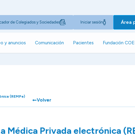
Área 
cador de Colegiados y Sociedades
Iniciar sesión
o y anuncios
Comunicación
Pacientes
Fundación CO
ónica (REMPe)
Volver
a Médica Privada electrónica (