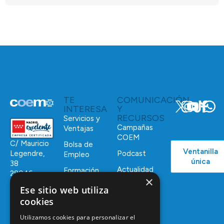
TE
COMUNICACIÓN
INTERESA
Y
RECURSOS
Servicios y
Campañas
Ventajas
COEM
C/ Mauricio
Bolsa de
Ventanilla
Podcast
Legendre,
Empleo
única
38
Actualidad
Formación
28046
×
Continuada
Madrid
Ese sitio web utiliza
Tablón de
cookies
91 561 29 05
anuncios
Utilizamos cookies para personalizar el
informacion@coem.org.es