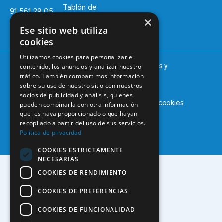
Tablón de
91 561 29 05
anuncios
×
informacion@coem.org.es
Ese sitio web utiliza
cookies
Utilizamos cookies para personalizar el
© 2025 – COEM – Colegio Oficial de Odontólogos y
contenido, los anuncios y analizar nuestro
tráfico. También compartimos información
Estomatólogos de la I región
sobre su uso de nuestro sitio con nuestros
socios de publicidad y análisis, quienes
Aviso legal
Política de privacidad
Política de cookies
pueden combinarla con otra información
que les haya proporcionado o que hayan
recopilado a partir del uso de sus servicios.
Política de privacidad
COOKIES ESTRICTAMENTE
NECESARIAS
COOKIES DE RENDIMIENTO
COOKIES DE PREFERENCIAS
COOKIES DE FUNCIONALIDAD