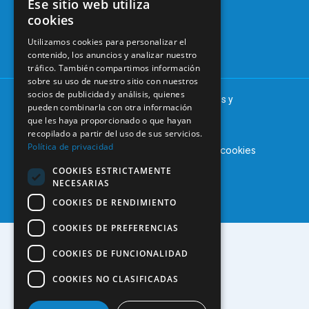
Ese sitio web utiliza
Tablón de
cookies
91 561 29 05
anuncios
Utilizamos cookies para personalizar el
informacion@coem.org.es
contenido, los anuncios y analizar nuestro
tráfico. También compartimos información
sobre su uso de nuestro sitio con nuestros
socios de publicidad y análisis, quienes
© 2025 – COEM – Colegio Oficial de Odontólogos y
pueden combinarla con otra información
Estomatólogos de la I región
que les haya proporcionado o que hayan
recopilado a partir del uso de sus servicios.
Política de privacidad
Aviso legal
Política de privacidad
Política de cookies
COOKIES ESTRICTAMENTE
NECESARIAS
COOKIES DE RENDIMIENTO
COOKIES DE PREFERENCIAS
COOKIES DE FUNCIONALIDAD
COOKIES NO CLASIFICADAS