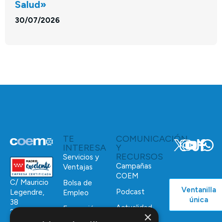
Salud»
30/07/2026
TE
COMUNICACIÓN
INTERESA
Y
RECURSOS
Servicios y
Campañas
Ventajas
COEM
C/ Mauricio
Bolsa de
Ventanilla
Podcast
Legendre,
Empleo
única
38
Actualidad
Formación
28046
×
Continuada
Madrid