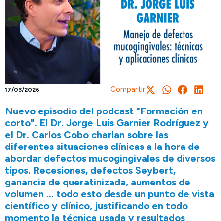
Compartir
17/03/2026
Nuevo episodio del podcast "Formación en
corto". El Dr. Jorge Luis Garnier Rodríguez y
el Dr. Carlos Cobo charlan sobre las
diferentes situaciones clínicas a la hora de
abordar defectos mucogingivales de diversos
tipos. Recesiones, defectos Seybert,
ganancia de queratinizada, aumentos de
volumen … todo esto desde un punto de vista
científico y clínico, justificando en todo
momento la técnica usada y resultados