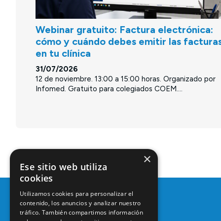
Webinar gratuito: Factura electrónica:
cómo y cuándo debes emitir las factura
en tu clínica
31/07/2026
12 de noviembre. 13:00 a 15:00 horas. Organizado por
Infomed. Gratuito para colegiados COEM....
×
Ese sitio web utiliza
cookies
Utilizamos cookies para personalizar el
contenido, los anuncios y analizar nuestro
tráfico. También compartimos información