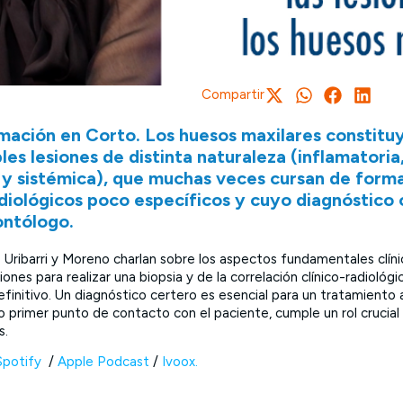
Compartir
mación en Corto. Los huesos maxilares constitu
les lesiones de distinta naturaleza (inflamatoria,
l y sistémica), que muchas veces cursan de forma
radiológicos poco específicos y cuyo diagnóstico
ontólogo.
 Uribarri y Moreno charlan sobre los aspectos fundamentales clínic
iones para realizar una biopsia y de la correlación clínico-radioló
efinitivo. Un diagnóstico certero es esencial para un tratamiento
primer punto de contacto con el paciente, cumple un rol crucial e
s.
Spotify
/
Apple Podcast
/
Ivoox.