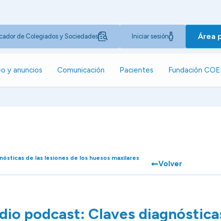
Área 
cador de Colegiados y Sociedades
Iniciar sesión
o y anuncios
Comunicación
Pacientes
Fundación CO
ósticas de las lesiones de los huesos maxilares
Volver
io podcast: Claves diagnósticas