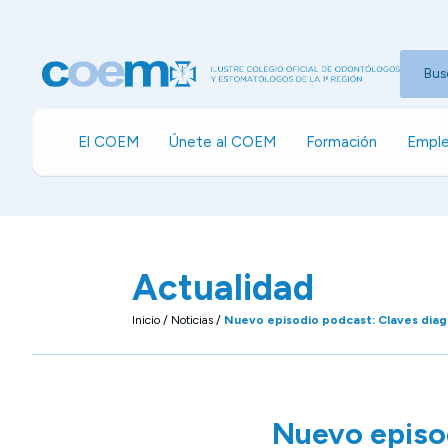
Bus
El COEM
Únete al COEM
Formación
Emple
Actualidad
Inicio
/
Noticias
/
Nuevo episodio podcast: Claves diagn
Nuevo episod