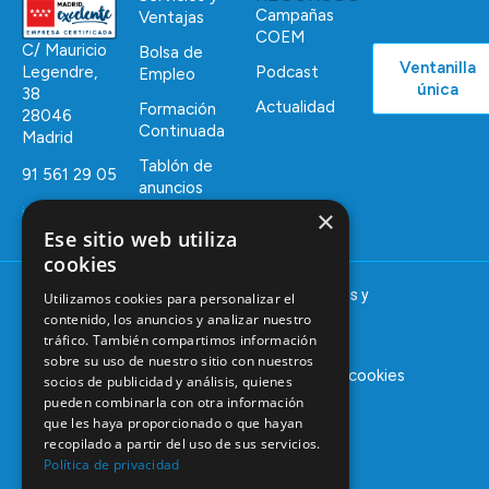
Campañas
Ventajas
COEM
C/ Mauricio
Bolsa de
Ventanilla
Podcast
Legendre,
Empleo
única
38
Actualidad
Formación
28046
Continuada
Madrid
Tablón de
91 561 29 05
anuncios
informacion@coem.org.es
×
Ese sitio web utiliza
cookies
© 2025 – COEM – Colegio Oficial de Odontólogos y
Utilizamos cookies para personalizar el
Estomatólogos de la I región
contenido, los anuncios y analizar nuestro
tráfico. También compartimos información
sobre su uso de nuestro sitio con nuestros
Aviso legal
Política de privacidad
Política de cookies
socios de publicidad y análisis, quienes
pueden combinarla con otra información
que les haya proporcionado o que hayan
recopilado a partir del uso de sus servicios.
Política de privacidad