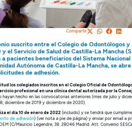
Compartir
enio suscrito entre el Colegio de Odontólogos 
 y el Servicio de Salud de Castilla-La Mancha 
a a pacientes beneficiarios del Sistema Nacional
nidad Autónoma de Castilla-La Mancha, se abre
licitudes de adhesión.
itud los colegiados inscritos en el Colegio Oficial de Odontólog
ercicio profesional en una clínica dental autorizada por la Conse
o hayan hecho en las convocatorias anteriores (mes de julio y dici
8, diciembre de 2019 y diciembre de 2020).
iza el día 10 de enero de 2022
(incluido) y se tendrá que cumplim
ento de adhesión
) (ver nota a pie de página) y enviar por email a
 COEM (C/Mauricio Legendre, 38. 28046 Madrid. Att. Convenio SESC