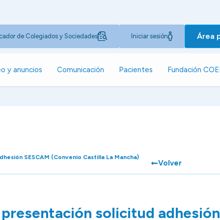
Área 
cador de Colegiados y Sociedades
Iniciar sesión
o y anuncios
Comunicación
Pacientes
Fundación CO
adhesión SESCAM (Convenio Castilla La Mancha)
Volver
 presentación solicitud adhesi