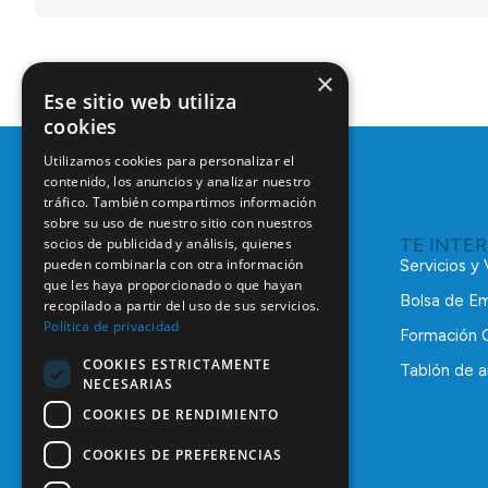
×
Ese sitio web utiliza
cookies
Utilizamos cookies para personalizar el
contenido, los anuncios y analizar nuestro
tráfico. También compartimos información
sobre su uso de nuestro sitio con nuestros
TE INTE
socios de publicidad y análisis, quienes
pueden combinarla con otra información
Servicios y
que les haya proporcionado o que hayan
Bolsa de E
recopilado a partir del uso de sus servicios.
Política de privacidad
Formación 
COOKIES ESTRICTAMENTE
Tablón de a
NECESARIAS
C/ Mauricio Legendre, 38
28046 Madrid
COOKIES DE RENDIMIENTO
91 561 29 05
COOKIES DE PREFERENCIAS
informacion@coem.org.es