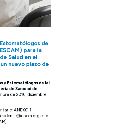
y Estomatólogos de
(SESCAM) para la
 de Salud en el
 un nuevo plazo de
os y Estomatólogos de la I
jería de Sanidad de
embre de 2016, diciembre
entar el ANEXO 1
 presidente@coem.org.es o
AM).