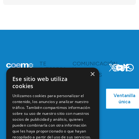
TE
COMUNICACIÓN
INTERESA
Y
×
RECURSOS
Servicios y
Ese sitio web utiliza
Campañas
Ventajas
cookies
COEM
C/ Mauricio
Bolsa de
Ventanilla
Utilizamos cookies para personalizar el
Podcast
Legendre,
Empleo
única
contenido, los anuncios y analizar nuestro
38
Actualidad
Formación
tráfico. También compartimos información
28046
Continuada
sobre su uso de nuestro sitio con nuestros
Madrid
socios de publicidad y análisis, quienes
Tablón de
pueden combinarla con otra información
91 561 29 05
anuncios
que les haya proporcionado o que hayan
informacion@coem.org.es
recopilado a partir del uso de sus servicios.