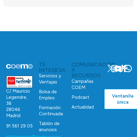
TE
COMUNICACIÓN
INTERESA
Y
RECURSOS
Servicios y
Campañas
Ventajas
COEM
C/ Mauricio
Bolsa de
Ventanilla
Podcast
Legendre,
Empleo
única
38
Actualidad
Formación
28046
Continuada
Madrid
Tablón de
91 561 29 05
anuncios
informacion@coem.org.es