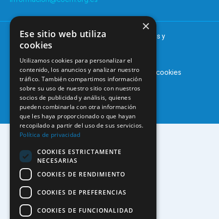
×
Ese sitio web utiliza
© 2025 – COEM – Colegio Oficial de Odontólogos y
cookies
Estomatólogos de la I región
Utilizamos cookies para personalizar el
contenido, los anuncios y analizar nuestro
Aviso legal
Política de privacidad
Política de cookies
tráfico. También compartimos información
sobre su uso de nuestro sitio con nuestros
socios de publicidad y análisis, quienes
pueden combinarla con otra información
que les haya proporcionado o que hayan
recopilado a partir del uso de sus servicios.
Política de privacidad
COOKIES ESTRICTAMENTE
NECESARIAS
COOKIES DE RENDIMIENTO
COOKIES DE PREFERENCIAS
COOKIES DE FUNCIONALIDAD