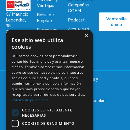
Campañas
Ventajas
COEM
C/ Mauricio
Bolsa de
Ventanilla
Podcast
Legendre,
Empleo
única
38
Actualidad
Formación
28046
×
Continuada
Madrid
Ese sitio web utiliza
Tablón de
cookies
91 561 29 05
anuncios
Utilizamos cookies para personalizar el
informacion@coem.org.es
contenido, los anuncios y analizar nuestro
tráfico. También compartimos información
sobre su uso de nuestro sitio con nuestros
socios de publicidad y análisis, quienes
© 2025 – COEM – Colegio Oficial de Odontólogos y
pueden combinarla con otra información
Estomatólogos de la I región
que les haya proporcionado o que hayan
recopilado a partir del uso de sus servicios.
Política de privacidad
Aviso legal
Política de privacidad
Política de cookies
COOKIES ESTRICTAMENTE
NECESARIAS
COOKIES DE RENDIMIENTO