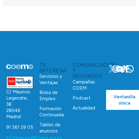
TE
COMUNICACIÓN
INTERESA
Y
RECURSOS
Servicios y
Campañas
Ventajas
COEM
C/ Mauricio
Bolsa de
Ventanilla
Podcast
Legendre,
Empleo
única
38
Actualidad
Formación
28046
Continuada
Madrid
Tablón de
91 561 29 05
anuncios
informacion@coem.org.es