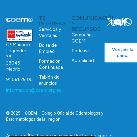
TE
COMUNICACIÓN
INTERESA
Y
RECURSOS
Servicios y
Campañas
Ventajas
COEM
C/ Mauricio
Bolsa de
Ventanilla
Podcast
Legendre,
Empleo
única
38
Actualidad
Formación
28046
Continuada
Madrid
Tablón de
91 561 29 05
anuncios
informacion@coem.org.es
© 2025 – COEM – Colegio Oficial de Odontólogos y
Estomatólogos de la I región
Aviso legal
Política de privacidad
Política de cookies