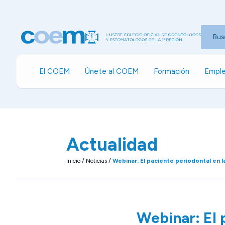
Bus
El COEM
Únete al COEM
Formación
Emple
Actualidad
Inicio
/
Noticias
/
Webinar: El paciente periodontal en la
Webinar: El 