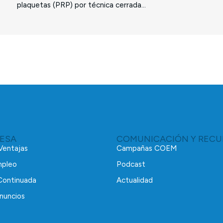
plaquetas (PRP) por técnica cerrada...
RESA
COMUNICACIÓN Y RECU
 Ventajas
Campañas COEM
mpleo
Podcast
Continuada
Actualidad
nuncios