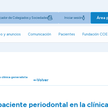
Área 
cador de Colegiados y Sociedades
Iniciar sesión
o y anuncios
Comunicación
Pacientes
Fundación CO
 clínica generalista
Volver
paciente periodontal en la clínic