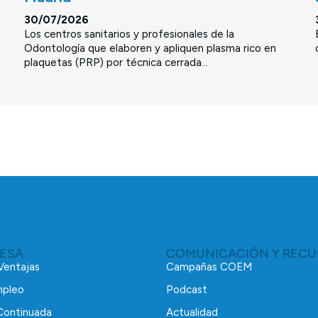
30/07/2026
Los centros sanitarios y profesionales de la
Odontología que elaboren y apliquen plasma rico en
plaquetas (PRP) por técnica cerrada...
RESA
COMUNICACIÓN Y RECU
 Ventajas
Campañas COEM
mpleo
Podcast
Continuada
Actualidad