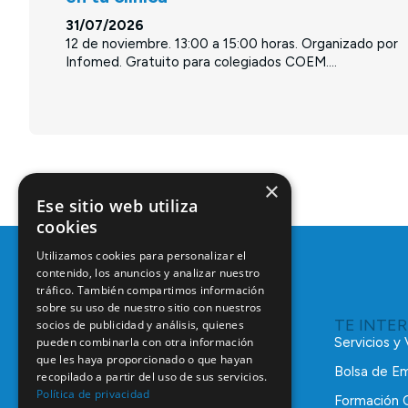
31/07/2026
12 de noviembre. 13:00 a 15:00 horas. Organizado por
Infomed. Gratuito para colegiados COEM....
×
Ese sitio web utiliza
cookies
Utilizamos cookies para personalizar el
contenido, los anuncios y analizar nuestro
tráfico. También compartimos información
sobre su uso de nuestro sitio con nuestros
TE INTE
socios de publicidad y análisis, quienes
pueden combinarla con otra información
Servicios y
que les haya proporcionado o que hayan
Bolsa de E
recopilado a partir del uso de sus servicios.
Política de privacidad
Formación 