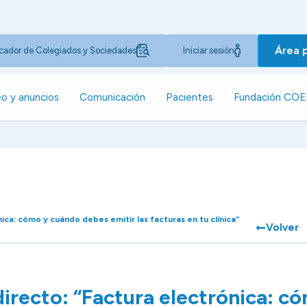
Área 
cador de Colegiados y Sociedades
Iniciar sesión
o y anuncios
Comunicación
Pacientes
Fundación CO
ica: cómo y cuándo debes emitir las facturas en tu clínica”
Volver
irecto: “Factura electrónica: c