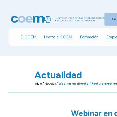
Bus
El COEM
Únete al COEM
Formación
Emple
Actualidad
Inicio
/
Noticias
/
Webinar en directo: “Factura electrón
Webinar en d