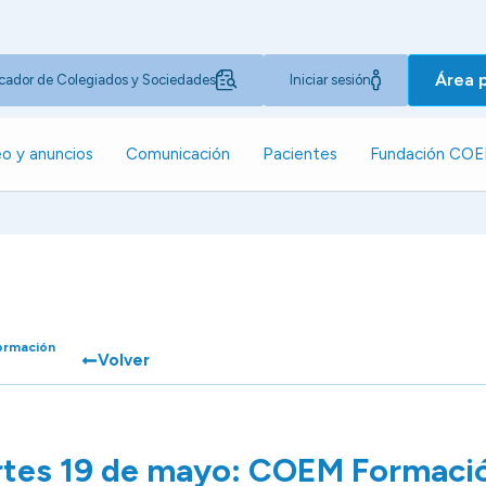
Área 
cador de Colegiados y Sociedades
Iniciar sesión
o y anuncios
Comunicación
Pacientes
Fundación CO
ormación
Volver
tes 19 de mayo: COEM Formaci