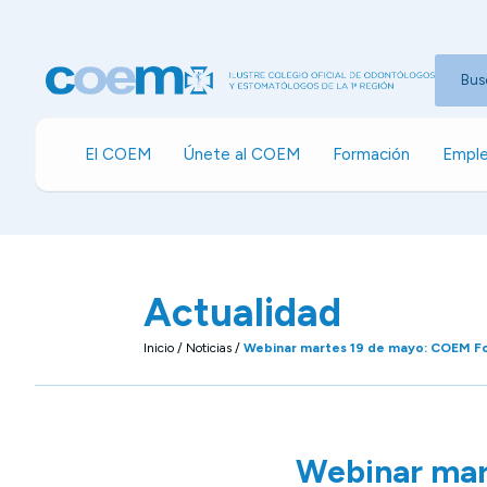
Bus
El COEM
Únete al COEM
Formación
Emple
Actualidad
Inicio
/
Noticias
/
Webinar martes 19 de mayo: COEM F
Webinar mar