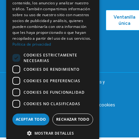
Campañas
Ventajas
contenido, los anuncios y analizar nuestro
COEM
tráfico. También compartimos información
C/ Mauricio
Bolsa de
sobre su uso de nuestro sitio con nuestros
Ventanilla
Podcast
Legendre,
Empleo
socios de publicidad y análisis, quienes
única
38
pueden combinarla con otra información
Actualidad
Formación
28046
que les haya proporcionado o que hayan
Continuada
Madrid
recopilado a partir del uso de sus servicios.
Política de privacidad
Tablón de
91 561 29 05
anuncios
COOKIES ESTRICTAMENTE
informacion@coem.org.es
NECESARIAS
COOKIES DE RENDIMIENTO
COOKIES DE PREFERENCIAS
© 2025 – COEM – Colegio Oficial de Odontólogos y
Estomatólogos de la I región
COOKIES DE FUNCIONALIDAD
COOKIES NO CLASIFICADAS
Aviso legal
Política de privacidad
Política de cookies
ACEPTAR TODO
RECHAZAR TODO
MOSTRAR DETALLES