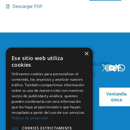
Descargar PDF
×
Ese sitio web utiliza
TE
COMUNICACIÓN
cookies
INTERESA
Y
Utilizamos cookies para personalizar el
RECURSOS
Servicios y
contenido, los anuncios y analizar nuestro
Campañas
Ventajas
tráfico. También compartimos información
COEM
C/ Mauricio
Bolsa de
sobre su uso de nuestro sitio con nuestros
Ventanilla
Podcast
Legendre,
Empleo
socios de publicidad y análisis, quienes
única
38
pueden combinarla con otra información
Actualidad
Formación
28046
que les haya proporcionado o que hayan
Continuada
recopilado a partir del uso de sus servicios.
Madrid
Política de privacidad
Tablón de
91 561 29 05
anuncios
COOKIES ESTRICTAMENTE