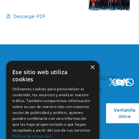
Descargar PDF
×
Ese sitio web utiliza
TE
COMUNICACIÓN
cookies
INTERESA
Y
RECURSOS
Utilizamos cookies para personalizar el
Servicios y
contenido, los anuncios y analizar nuestro
Campañas
Ventajas
tráfico. También compartimos información
COEM
C/ Mauricio
Bolsa de
sobre su uso de nuestro sitio con nuestros
Ventanilla
Podcast
Legendre,
Empleo
socios de publicidad y análisis, quienes
única
38
pueden combinarla con otra información
Actualidad
Formación
28046
que les haya proporcionado o que hayan
Continuada
Madrid
recopilado a partir del uso de sus servicios.
Política de privacidad
Tablón de