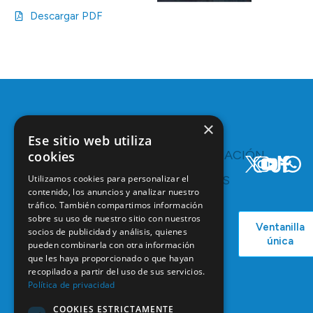
Descargar PDF
×
Ese sitio web utiliza
TE
COMUNICACIÓN
cookies
INTERESA
Y
Utilizamos cookies para personalizar el
RECURSOS
Servicios y
contenido, los anuncios y analizar nuestro
Campañas
Ventajas
tráfico. También compartimos información
COEM
C/ Mauricio
Bolsa de
sobre su uso de nuestro sitio con nuestros
Ventanilla
Podcast
Legendre,
Empleo
socios de publicidad y análisis, quienes
única
38
pueden combinarla con otra información
Actualidad
Formación
28046
que les haya proporcionado o que hayan
Continuada
recopilado a partir del uso de sus servicios.
Madrid
Política de privacidad
Tablón de
91 561 29 05
anuncios
COOKIES ESTRICTAMENTE