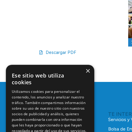
Descargar PDF
×
Ese sitio web utiliza
cookies
Utilizamos cookies para personalizar el
contenido, los anuncios y analizar nuestro
tráfico. También compartimos información
sobre su uso de nuestro sitio con nuestros
TE INTE
socios de publicidad y análisis, quienes
pueden combinarla con otra información
Servicios y
que les haya proporcionado o que hayan
Bolsa de E
recopilado a partir del uso de sus servicios.