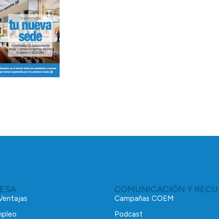
RESA
COMUNICACIÓN Y RECU
 Ventajas
Campañas COEM
mpleo
Podcast