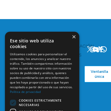
×
Ese sitio web utiliza
cookies
TE
COMUNICACIÓN
INTERESA
Y
Utilizamos cookies para personalizar el
RECURSOS
Servicios y
contenido, los anuncios y analizar nuestro
Campañas
Ventajas
tráfico. También compartimos información
COEM
C/ Mauricio
Bolsa de
sobre su uso de nuestro sitio con nuestros
Ventanilla
Podcast
Legendre,
socios de publicidad y análisis, quienes
Empleo
única
38
pueden combinarla con otra información
Actualidad
Formación
que les haya proporcionado o que hayan
28046
Continuada
recopilado a partir del uso de sus servicios.
Madrid
Política de privacidad
Tablón de
91 561 29 05
anuncios
COOKIES ESTRICTAMENTE
informacion@coem.org.es
NECESARIAS