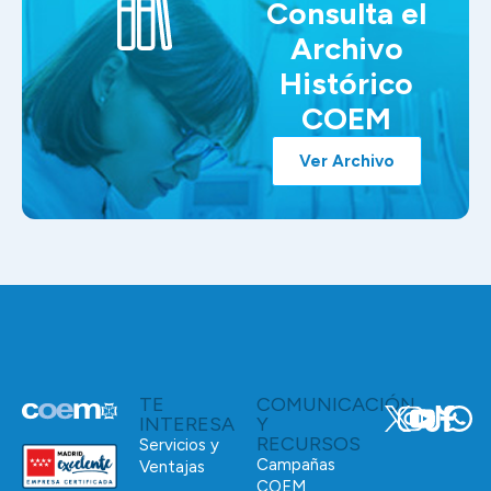
Consulta el
Archivo
Histórico
COEM
Ver Archivo
TE
COMUNICACIÓN
INTERESA
Y
RECURSOS
Servicios y
Campañas
Ventajas
COEM