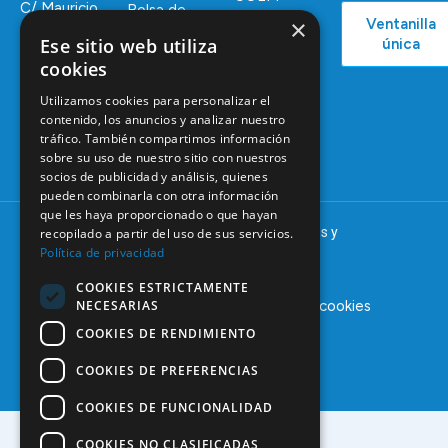
C/ Mauricio
Bolsa de
×
Ventanilla
Podcast
Legendre,
Empleo
Ese sitio web utiliza
única
38
Actualidad
Formación
cookies
28046
Continuada
Madrid
Utilizamos cookies para personalizar el
Tablón de
contenido, los anuncios y analizar nuestro
91 561 29 05
anuncios
tráfico. También compartimos información
informacion@coem.org.es
sobre su uso de nuestro sitio con nuestros
socios de publicidad y análisis, quienes
pueden combinarla con otra información
que les haya proporcionado o que hayan
© 2025 – COEM – Colegio Oficial de Odontólogos y
recopilado a partir del uso de sus servicios.
Estomatólogos de la I región
Política de privacidad
COOKIES ESTRICTAMENTE
NECESARIAS
Aviso legal
Política de privacidad
Política de cookies
COOKIES DE RENDIMIENTO
COOKIES DE PREFERENCIAS
COOKIES DE FUNCIONALIDAD
COOKIES NO CLASIFICADAS