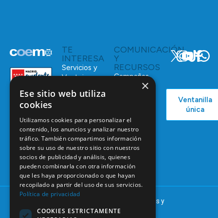
TE
COMUNICACIÓN
INTERESA
Y
RECURSOS
Servicios y
Campañas
Ventajas
×
COEM
C/ Mauricio
Ese sitio web utiliza
Bolsa de
Ventanilla
Podcast
Legendre,
Empleo
cookies
única
38
Actualidad
Formación
Utilizamos cookies para personalizar el
28046
Continuada
contenido, los anuncios y analizar nuestro
Madrid
tráfico. También compartimos información
Tablón de
91 561 29 05
sobre su uso de nuestro sitio con nuestros
anuncios
socios de publicidad y análisis, quienes
informacion@coem.org.es
pueden combinarla con otra información
que les haya proporcionado o que hayan
recopilado a partir del uso de sus servicios.
Política de privacidad
© 2025 – COEM – Colegio Oficial de Odontólogos y
COOKIES ESTRICTAMENTE
Estomatólogos de la I región