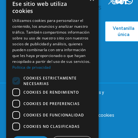
INTERESA
Y
Ese sitio web utiliza
RECURSOS
Servicios y
cookies
Campañas
Ventajas
COEM
Utilizamos cookies para personalizar el
C/ Mauricio
Bolsa de
contenido, los anuncios y analizar nuestro
Ventanilla
Podcast
Legendre,
Empleo
tráfico. También compartimos información
única
38
sobre su uso de nuestro sitio con nuestros
Actualidad
Formación
28046
socios de publicidad y análisis, quienes
Continuada
Madrid
pueden combinarla con otra información
que les haya proporcionado o que hayan
Tablón de
91 561 29 05
recopilado a partir del uso de sus servicios.
anuncios
Política de privacidad
informacion@coem.org.es
COOKIES ESTRICTAMENTE
NECESARIAS
COOKIES DE RENDIMIENTO
© 2025 – COEM – Colegio Oficial de Odontólogos y
Estomatólogos de la I región
COOKIES DE PREFERENCIAS
COOKIES DE FUNCIONALIDAD
Aviso legal
Política de privacidad
Política de cookies
COOKIES NO CLASIFICADAS