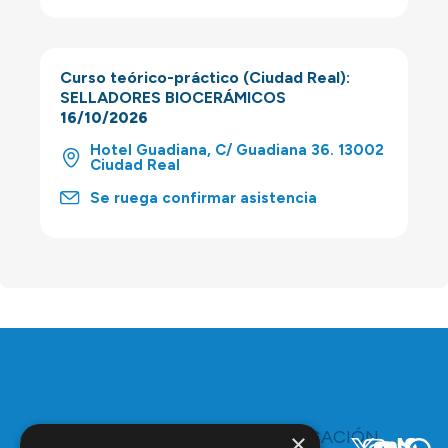
Curso teórico-práctico (Ciudad Real):
SELLADORES BIOCERÁMICOS
16/10/2026
Hotel Guadiana, C/ Guadiana 36. 13002
Ciudad Real
Se ruega confirmar asistencia
TE
COMUNICACIÓN
×