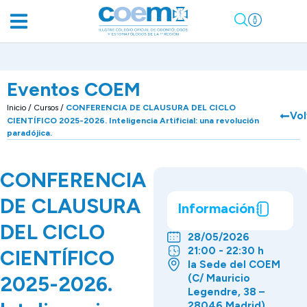
Eventos COEM
Inicio
/
Cursos
/
CONFERENCIA DE CLAUSURA DEL CICLO
Vol
CIENTÍFICO 2025-2026. Inteligencia Artificial: una revolución
paradójica.
CONFERENCIA
DE CLAUSURA
Información
DEL CICLO
28/05/2026
21:00 - 22:30 h
CIENTÍFICO
la Sede del COEM
2025-2026.
(C/ Mauricio
Legendre, 38 –
28046 Madrid)