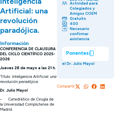
Inteligencia
Actividad para
Colegiados y
Artificial: una
Amigos COEM
revolución
Gratuito
400
paradójica.
Necesario
confirmar
asistencia
Información
CONFERENCIA DE CLAUSURA
Ponentes
DEL CICLO CIENTÍFICO 2025-
2026
el Dr. Julio Mayol
Jueves 28 de mayo a las 21 h.
Título:
Inteligencia Artificial: una
revolución paradójica.
Compartir
Dr. Julio Mayol
•
Catedrático de Cirugía de
la Universidad Complutense de
Madrid.