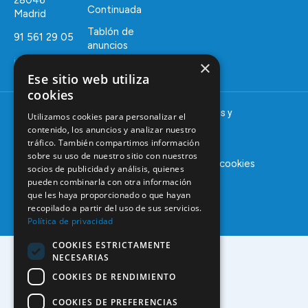
Continuada
Madrid
Tablón de
91 561 29 05
anuncios
informacion@coem.org.es
×
Ese sitio web utiliza
cookies
© 2025 – COEM – Colegio Oficial de Odontólogos y
Utilizamos cookies para personalizar el
Estomatólogos de la I región
contenido, los anuncios y analizar nuestro
tráfico. También compartimos información
sobre su uso de nuestro sitio con nuestros
Aviso legal
Política de privacidad
Política de cookies
socios de publicidad y análisis, quienes
pueden combinarla con otra información
que les haya proporcionado o que hayan
recopilado a partir del uso de sus servicios.
Política de privacidad
COOKIES ESTRICTAMENTE
NECESARIAS
COOKIES DE RENDIMIENTO
COOKIES DE PREFERENCIAS