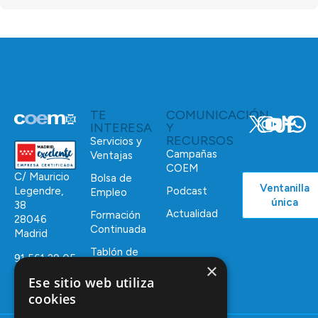
TE
COMUNICACIÓN
INTERESA
Y
RECURSOS
Servicios y
Campañas
Ventajas
COEM
C/ Mauricio
Bolsa de
Ventanilla
Podcast
Legendre,
Empleo
única
38
Actualidad
Formación
28046
Continuada
Madrid
Tablón de
91 561 29 05
×
anuncios
Ese sitio web utiliza
informacion@coem.org.es
cookies