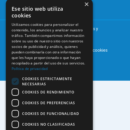
anuncios
×
informacion@coem.org.es
Ese sitio web utiliza
cookies
Utilizamos cookies para personalizar el
© 2025 – COEM – Colegio Oficial de Odontólogos y
contenido, los anuncios y analizar nuestro
Estomatólogos de la I región
tráfico. También compartimos información
sobre su uso de nuestro sitio con nuestros
socios de publicidad y análisis, quienes
Aviso legal
Política de privacidad
Política de cookies
pueden combinarla con otra información
que les haya proporcionado o que hayan
recopilado a partir del uso de sus servicios.
Política de privacidad
COOKIES ESTRICTAMENTE
NECESARIAS
COOKIES DE RENDIMIENTO
COOKIES DE PREFERENCIAS
COOKIES DE FUNCIONALIDAD
COOKIES NO CLASIFICADAS