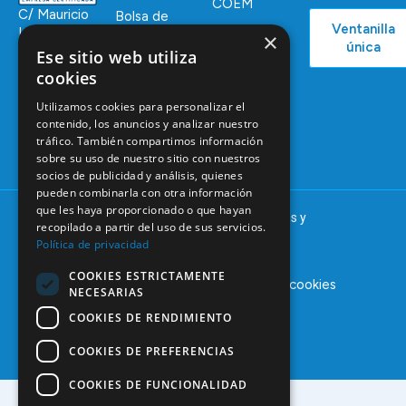
COEM
C/ Mauricio
Bolsa de
Ventanilla
Podcast
Legendre,
Empleo
×
única
38
Ese sitio web utiliza
Actualidad
Formación
28046
cookies
Continuada
Madrid
Utilizamos cookies para personalizar el
Tablón de
91 561 29 05
contenido, los anuncios y analizar nuestro
anuncios
tráfico. También compartimos información
informacion@coem.org.es
sobre su uso de nuestro sitio con nuestros
socios de publicidad y análisis, quienes
pueden combinarla con otra información
que les haya proporcionado o que hayan
© 2025 – COEM – Colegio Oficial de Odontólogos y
recopilado a partir del uso de sus servicios.
Estomatólogos de la I región
Política de privacidad
COOKIES ESTRICTAMENTE
Aviso legal
Política de privacidad
Política de cookies
NECESARIAS
COOKIES DE RENDIMIENTO
COOKIES DE PREFERENCIAS
COOKIES DE FUNCIONALIDAD