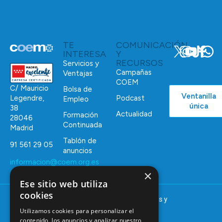
TE
COMUNICACIÓN
INTERESA
Y
RECURSOS
Servicios y
Campañas
Ventajas
COEM
C/ Mauricio
Bolsa de
Ventanilla
Podcast
Legendre,
Empleo
única
38
Actualidad
Formación
28046
Continuada
Madrid
Tablón de
91 561 29 05
anuncios
informacion@coem.org.es
×
Ese sitio web utiliza
cookies
© 2025 – COEM – Colegio Oficial de Odontólogos y
Estomatólogos de la I región
Utilizamos cookies para personalizar el
contenido, los anuncios y analizar nuestro