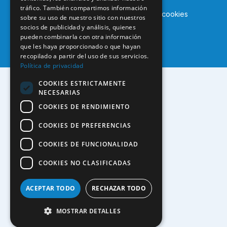
tráfico. También compartimos información
Aviso legal
Política de privacidad
Política de cookies
sobre su uso de nuestro sitio con nuestros
socios de publicidad y análisis, quienes
pueden combinarla con otra información
que les haya proporcionado o que hayan
recopilado a partir del uso de sus servicios.
Política de privacidad
COOKIES ESTRICTAMENTE
NECESARIAS
COOKIES DE RENDIMIENTO
COOKIES DE PREFERENCIAS
COOKIES DE FUNCIONALIDAD
COOKIES NO CLASIFICADAS
ACEPTAR TODO
RECHAZAR TODO
MOSTRAR DETALLES