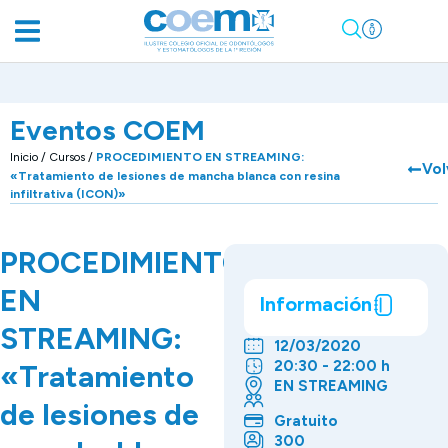
Eventos COEM
Inicio
/
Cursos
/
PROCEDIMIENTO EN STREAMING:
Vol
«Tratamiento de lesiones de mancha blanca con resina
infiltrativa (ICON)»
PROCEDIMIENTO
EN
Información
STREAMING:
12/03/2020
20:30 - 22:00 h
«Tratamiento
EN STREAMING
de lesiones de
Gratuito
300