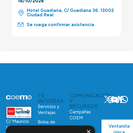
16/10/2026
Hotel Guadiana, C/ Guadiana 36. 13002
Ciudad Real
Se ruega confirmar asistencia
TE
COMUNICACIÓN
INTERESA
Y
RECURSOS
Servicios y
Campañas
Ventajas
COEM
C/ Mauricio
Bolsa de
Ventanilla
Podcast
Legendre,
Empleo
×
única