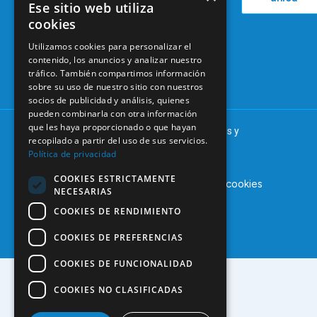
38
Ese sitio web utiliza
Actualidad
Formación
28046
cookies
Continuada
Madrid
Utilizamos cookies para personalizar el
Tablón de
91 561 29 05
contenido, los anuncios y analizar nuestro
anuncios
tráfico. También compartimos información
informacion@coem.org.es
sobre su uso de nuestro sitio con nuestros
socios de publicidad y análisis, quienes
pueden combinarla con otra información
que les haya proporcionado o que hayan
© 2025 – COEM – Colegio Oficial de Odontólogos y
recopilado a partir del uso de sus servicios.
Estomatólogos de la I región
Política de privacidad
COOKIES ESTRICTAMENTE
Aviso legal
Política de privacidad
Política de cookies
NECESARIAS
COOKIES DE RENDIMIENTO
COOKIES DE PREFERENCIAS
COOKIES DE FUNCIONALIDAD
COOKIES NO CLASIFICADAS