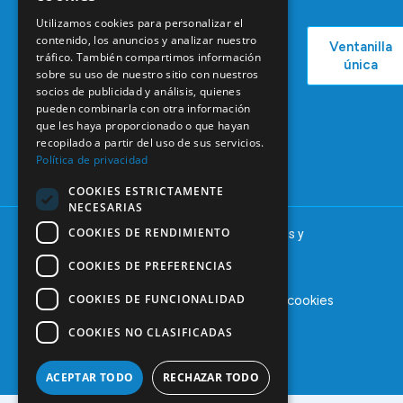
Campañas
Ventajas
COEM
Utilizamos cookies para personalizar el
C/ Mauricio
Bolsa de
contenido, los anuncios y analizar nuestro
Ventanilla
Podcast
Legendre,
Empleo
tráfico. También compartimos información
única
38
sobre su uso de nuestro sitio con nuestros
Actualidad
Formación
28046
socios de publicidad y análisis, quienes
Continuada
Madrid
pueden combinarla con otra información
que les haya proporcionado o que hayan
Tablón de
91 561 29 05
recopilado a partir del uso de sus servicios.
anuncios
Política de privacidad
informacion@coem.org.es
COOKIES ESTRICTAMENTE
NECESARIAS
COOKIES DE RENDIMIENTO
© 2025 – COEM – Colegio Oficial de Odontólogos y
Estomatólogos de la I región
COOKIES DE PREFERENCIAS
COOKIES DE FUNCIONALIDAD
Aviso legal
Política de privacidad
Política de cookies
COOKIES NO CLASIFICADAS
ACEPTAR TODO
RECHAZAR TODO