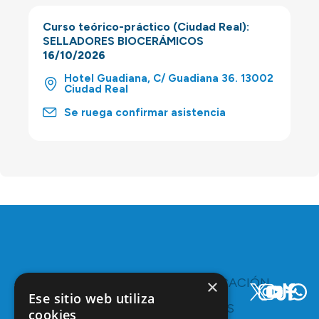
Curso teórico-práctico (Ciudad Real):
SELLADORES BIOCERÁMICOS
16/10/2026
Hotel Guadiana, C/ Guadiana 36. 13002
Ciudad Real
Se ruega confirmar asistencia
TE
COMUNICACIÓN
×
INTERESA
Y
Ese sitio web utiliza
RECURSOS
Servicios y
cookies