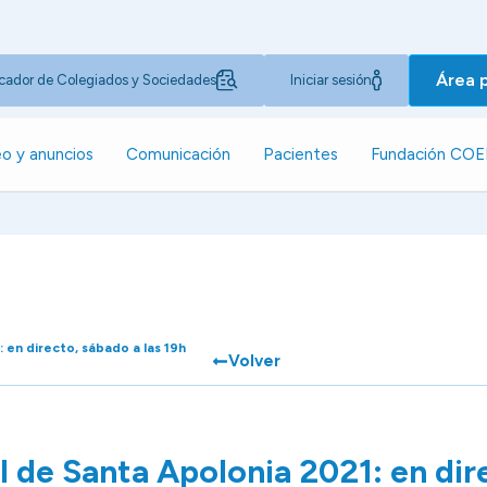
Área 
cador de Colegiados y Sociedades
Iniciar sesión
o y anuncios
Comunicación
Pacientes
Fundación CO
 en directo, sábado a las 19h
Volver
l de Santa Apolonia 2021: en dir