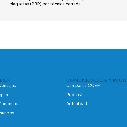
plaquetas (PRP) por técnica cerrada...
RESA
COMUNICACIÓN Y RECU
 Ventajas
Campañas COEM
mpleo
Podcast
Continuada
Actualidad
nuncios