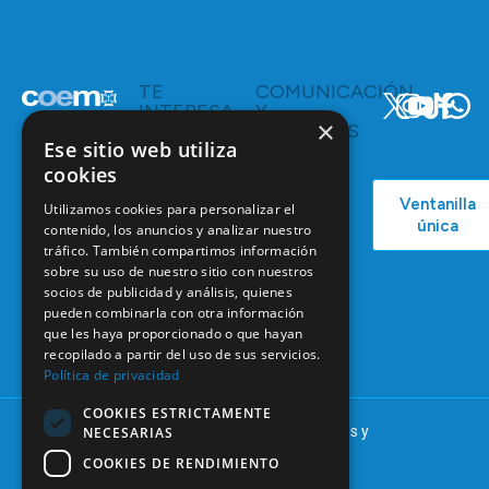
TE
COMUNICACIÓN
INTERESA
Y
×
RECURSOS
Servicios y
Ese sitio web utiliza
Campañas
Ventajas
cookies
COEM
C/ Mauricio
Bolsa de
Ventanilla
Podcast
Legendre,
Utilizamos cookies para personalizar el
Empleo
única
38
contenido, los anuncios y analizar nuestro
Actualidad
Formación
tráfico. También compartimos información
28046
Continuada
sobre su uso de nuestro sitio con nuestros
Madrid
socios de publicidad y análisis, quienes
Tablón de
91 561 29 05
pueden combinarla con otra información
anuncios
que les haya proporcionado o que hayan
informacion@coem.org.es
recopilado a partir del uso de sus servicios.
Política de privacidad
COOKIES ESTRICTAMENTE
© 2025 – COEM – Colegio Oficial de Odontólogos y
NECESARIAS
Estomatólogos de la I región
COOKIES DE RENDIMIENTO