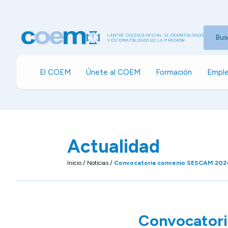
Bus
El COEM
Únete al COEM
Formación
Emple
Actualidad
Inicio
/
Noticias
/
Convocatoria convenio SESCAM 202
Convocator