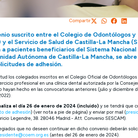
Compartir
enio suscrito entre el Colegio de Odontólogos 
 y el Servicio de Salud de Castilla-La Mancha 
a a pacientes beneficiarios del Sistema Nacional
nidad Autónoma de Castilla-La Mancha, se abre
licitudes de adhesión.
itud los colegiados inscritos en el Colegio Oficial de Odontólogos
ercicio profesional en una clínica dental autorizada por la Consej
lo hayan hecho en las convocatorias anteriores (julio y diciembre 
2022).
naliza el día 26 de enero de 2024 (incluido)
y se tendrá que 
to de adhesión
) (ver nota a pie de página) y enviar por mail (
pres
ricio Legendre, 38. 28046 Madrid.- Att. Convenio SESCAM).
legiados que no deseen continuar en dicho convenio deberán solic
esidente@coem.org.es
(antes del 26 de enero de 2024).