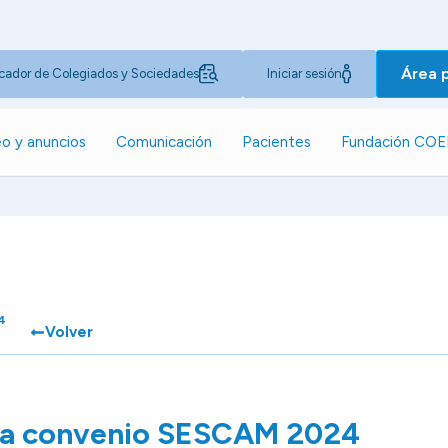
Área 
cador de Colegiados y Sociedades
Iniciar sesión
o y anuncios
Comunicación
Pacientes
Fundación CO
4
Volver
ia convenio SESCAM 2024