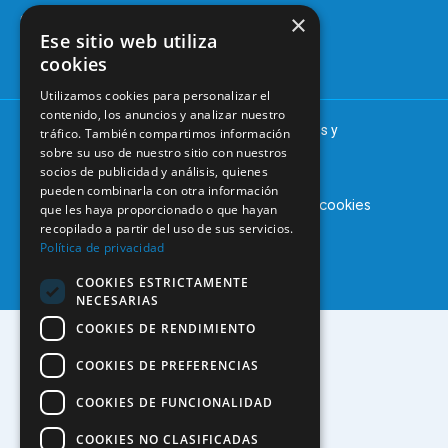
Tablón de
×
91 561 29 05
anuncios
Ese sitio web utiliza
informacion@coem.org.es
cookies
Utilizamos cookies para personalizar el
contenido, los anuncios y analizar nuestro
© 2025 – COEM – Colegio Oficial de Odontólogos y
tráfico. También compartimos información
Estomatólogos de la I región
sobre su uso de nuestro sitio con nuestros
socios de publicidad y análisis, quienes
pueden combinarla con otra información
Aviso legal
Política de privacidad
Política de cookies
que les haya proporcionado o que hayan
recopilado a partir del uso de sus servicios.
Política de privacidad
COOKIES ESTRICTAMENTE
NECESARIAS
COOKIES DE RENDIMIENTO
COOKIES DE PREFERENCIAS
COOKIES DE FUNCIONALIDAD
COOKIES NO CLASIFICADAS