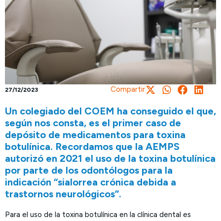
Compartir
27/12/2023
Un colegiado del COEM ha conseguido el que,
según nos consta, es el primer caso de
depósito de medicamentos para toxina
botulínica. Recordamos que la AEMPS
autorizó en 2021 el uso de la toxina botulínica
por parte de los odontólogos para la
indicación “sialorrea crónica debida a
trastornos neurológicos”.
Para el uso de la toxina botulínica en la clínica dental es