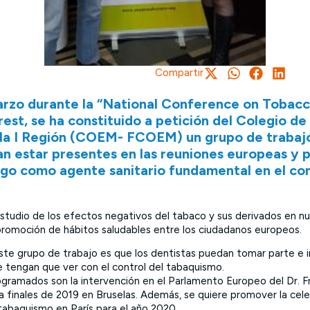
Compartir
arzo durante la “National Conference on Tobacc
est, se ha constituido a petición del Colegio d
la I Región (COEM- FCOEM) un grupo de trabajo 
an estar presentes en las reuniones europeas y p
go como agente sanitario fundamental en el con
studio de los efectos negativos del tabaco y sus derivados en nu
promoción de hábitos saludables entre los ciudadanos europeos.
ste grupo de trabajo es que los dentistas puedan tomar parte e in
ue tengan que ver con el control del tabaquismo.
gramados son la intervención en el Parlamento Europeo del Dr. F
a finales de 2019 en Bruselas. Además, se quiere promover la cel
 tabaquismo en París para el año 2020.