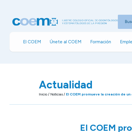
Bus
El COEM
Únete al COEM
Formación
Emple
Actualidad
Inicio
/
Noticias
/
El COEM promueve la creación de un g
El COEM prom