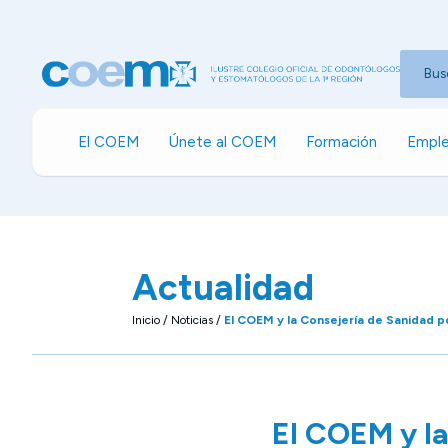
Bus
El COEM
Únete al COEM
Formación
Emple
Actualidad
Inicio
/
Noticias
/
El COEM y la Consejería de Sanidad po
El COEM y la