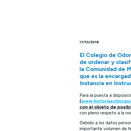
17/10/2018
El Colegio de Odo
de ordenar y clasifi
la Comunidad de Ma
que es la encargad
Instancia en Instr
Para la puesta a disposic
(
www.historiasclinicas
con el objeto de posibil
con pleno respeto a la n
Debido a los datos person
importante volumen de his