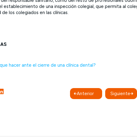
 del responsable sanitario, como del resto de profesionales odon
 establecimiento de una inspección colegial, que permita al coleg
 de los colegiados en las clínicas.
DAS
que hacer ante el cierre de una clínica dental?
Anterior
Siguiente