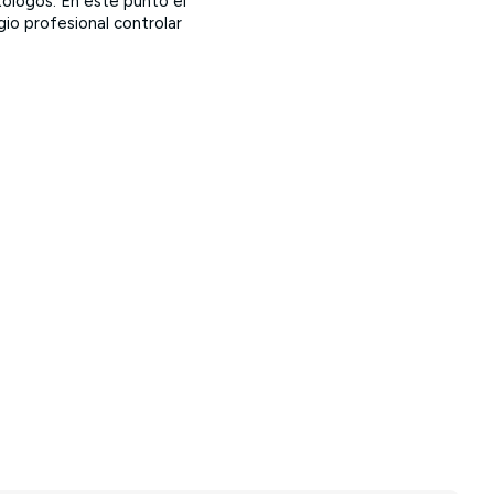
tólogos. En este punto el
io profesional controlar