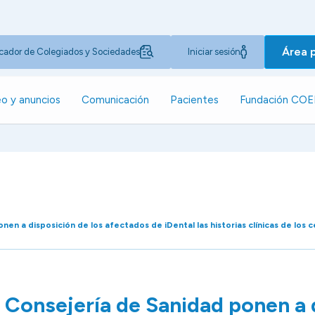
Área 
cador de Colegiados y Sociedades
Iniciar sesión
o y anuncios
Comunicación
Pacientes
Fundación CO
nen a disposición de los afectados de iDental las historias clínicas de los
 Consejería de Sanidad ponen a 