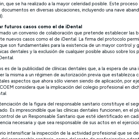
ción, que se ha realizado a la mayor celeridad posible. Este proceso
os documentos en diversas ubicaciones, incluyendo una nave aban
).
ar futuros casos como el de iDental
mado un convenio de colaboración que pretende establecer las b
te nuevos casos como el de iDental. La firma del protocolo permit
 que son fundamentales para la existencia de un mayor control y g
nicas dentales y la exclusión de cualquier posible abuso sobre los
Dental.
s es de la publicidad de clínicas dentales que, a la espera de una
ter la misma a un régimen de autorización previa que establezca 
ntales aspectos que ahora sólo vienen siendo de aplicación, por 
l COEM considera que la implicación del colegio profesional en d
tal.
otenciación de la figura del responsable sanitario constituye el s
ado. Es imprescindible que las clínicas dentales funcionen, en el p
y control de un Responsable Sanitario que esté identificado en 
encia necesaria y que sea responsable de sus actos en el ejercici
io intensificar la inspección de la actividad profesional que se des