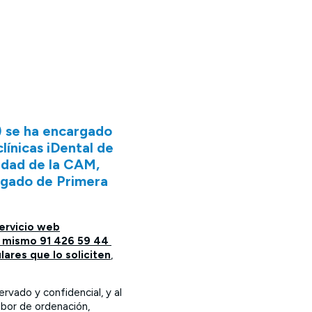
) se ha encargado
clínicas iDental de
idad de la CAM,
uzgado de Primera
servicio web
l mismo 91 426 59 44
ulares que lo soliciten
,
vado y confidencial, y al
abor de ordenación,