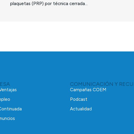
plaquetas (PRP) por técnica cerrada...
RESA
COMUNICACIÓN Y RECU
 Ventajas
Campañas COEM
mpleo
Podcast
Continuada
Actualidad
nuncios