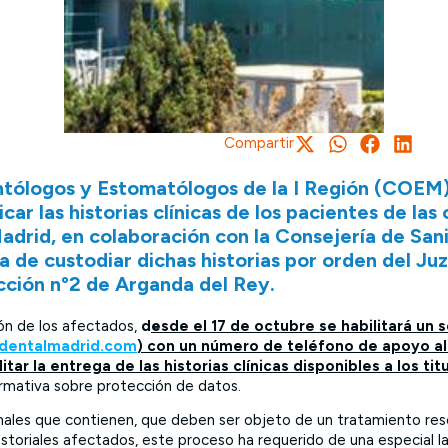
Compartir
ntólogos y Estomatólogos de la I Región (COEM
car las historias clínicas de los pacientes de las 
drid, en colaboración con la Consejería de San
a de custodiar dichas historias por orden del J
ucción nº2 de Arganda del Rey.
ión de los afectados,
d
e
sde el 17 de octubre se habilitará un 
identalmadrid.com
) con un número de teléfono de apoyo a
itar la entrega de las historias clínicas disponibles a los tit
ormativa sobre protección de datos.
ales que contienen, que deben ser objeto de un tratamiento reser
toriales afectados, este proceso ha requerido de una especial l