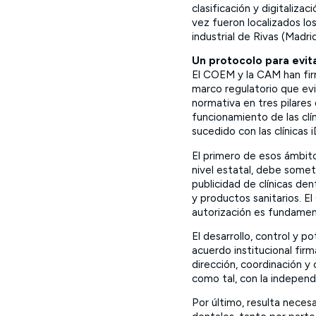
clasificación y digitaliza
vez fueron localizados l
industrial de Rivas (Madrid
Un protocolo para evit
El COEM y la CAM han fir
marco regulatorio que evi
normativa en tres pilares
funcionamiento de las clí
sucedido con las clínicas i
El primero de esos ámbito
nivel estatal, debe some
publicidad de clínicas de
y productos sanitarios. E
autorización es fundamen
El desarrollo, control y p
acuerdo institucional firm
dirección, coordinación 
como tal, con la independ
Por último, resulta necesar