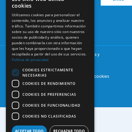
38
Actualidad
Formación
cookies
28046
Continuada
Madrid
Utilizamos cookies para personalizar el
Tablón de
contenido, los anuncios y analizar nuestro
91 561 29 05
anuncios
tráfico. También compartimos información
sobre su uso de nuestro sitio con nuestros
informacion@coem.org.es
socios de publicidad y análisis, quienes
pueden combinarla con otra información
que les haya proporcionado o que hayan
recopilado a partir del uso de sus servicios.
© 2025 – COEM – Colegio Oficial de Odontólogos y
Política de privacidad
Estomatólogos de la I región
COOKIES ESTRICTAMENTE
NECESARIAS
Aviso legal
Política de privacidad
Política de cookies
COOKIES DE RENDIMIENTO
COOKIES DE PREFERENCIAS
COOKIES DE FUNCIONALIDAD
COOKIES NO CLASIFICADAS
ACEPTAR TODO
RECHAZAR TODO