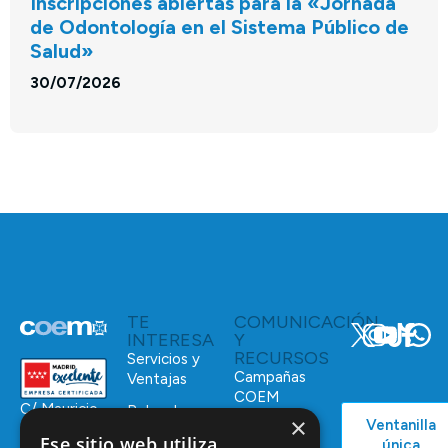
Inscripciones abiertas para la «Jornada
de Odontología en el Sistema Público de
Salud»
30/07/2026
TE
COMUNICACIÓN
INTERESA
Y
RECURSOS
Servicios y
Campañas
Ventajas
COEM
C/ Mauricio
Bolsa de
×
Ventanilla
Podcast
Legendre,
Empleo
Ese sitio web utiliza
única