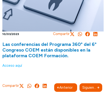
Compartir
10/03/2023
Las conferencias del Programa 360º del 6º
Congreso COEM están disponibles en la
plataforma COEM Formación.
Acceso aquí
Compartir
Anterior
Siguiente