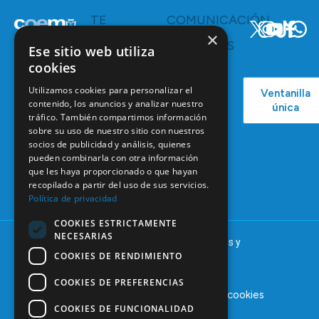
TE
COMUNICACIÓN
INTERESA
Y
×
RECURSOS
Servicios y
Ese sitio web utiliza
Campañas
Ventajas
cookies
COEM
C/ Mauricio
Bolsa de
Utilizamos cookies para personalizar el
Ventanilla
Podcast
Legendre,
Empleo
contenido, los anuncios y analizar nuestro
única
38
tráfico. También compartimos información
Actualidad
Formación
28046
sobre su uso de nuestro sitio con nuestros
Continuada
Madrid
socios de publicidad y análisis, quienes
Tablón de
pueden combinarla con otra información
91 561 29 05
que les haya proporcionado o que hayan
anuncios
recopilado a partir del uso de sus servicios.
informacion@coem.org.es
Política de privacidad
COOKIES ESTRICTAMENTE
NECESARIAS
© 2025 – COEM – Colegio Oficial de Odontólogos y
COOKIES DE RENDIMIENTO
Estomatólogos de la I región
COOKIES DE PREFERENCIAS
Aviso legal
Política de privacidad
Política de cookies
COOKIES DE FUNCIONALIDAD